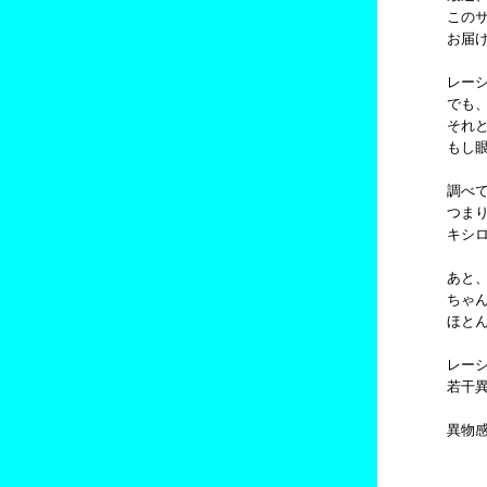
この
お届
レー
でも
それ
もし
調べ
つまり
キシ
あと
ちゃ
ほと
レー
若干
異物