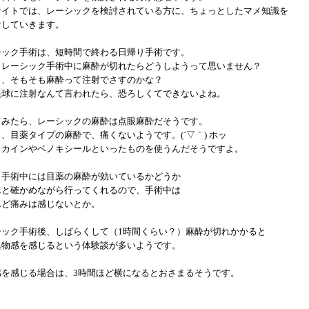
サイトでは、レーシックを検討されている方に、ちょっとしたマメ知識を
けしていきます。
シック手術は、短時間で終わる日帰り手術です。
、レーシック手術中に麻酔が切れたらどうしようって思いません？
と、そもそも麻酔って注射でさすのかな？
眼球に注射なんて言われたら、恐ろしくてできないよね。
てみたら、レーシックの麻酔は点眼麻酔だそうです。
、目薬タイプの麻酔で、痛くないようです。(´▽｀) ホッ
ロカインやベノキシールといったものを使うんだそうですよ。
、手術中には目薬の麻酔が効いているかどうか
んと確かめながら行ってくれるので、手術中は
んど痛みは感じないとか。
シック手術後、しばらくして（1時間くらい？）麻酔が切れかかると
異物感を感じるという体験談が多いようです。
感を感じる場合は、3時間ほど横になるとおさまるそうです。