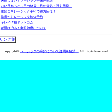
失敗しない！レーシック手術体験談
いい目ねっと～目の健康・目の病気・視力回復～
主婦こそレーシック手術で視力回復！
携帯からレーシック検査予約
キレイ情報ドットコム
老眼は治る！老眼治療について
リンク集
copyright©
レーシックの麻酔について疑問を解消！
All Rights Reserverd.